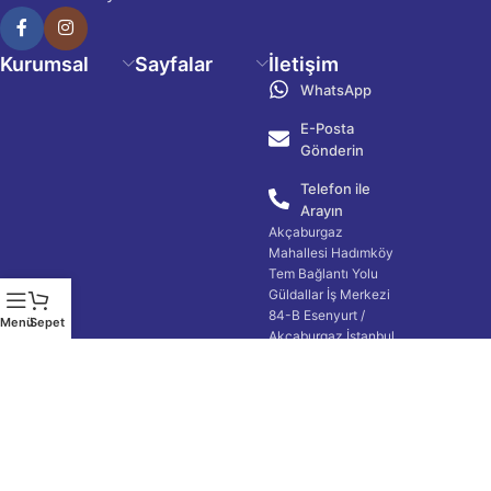
Kurumsal
Sayfalar
İletişim
WhatsApp
E-Posta
Gönderin
Telefon ile
Arayın
Akçaburgaz
Mahallesi Hadımköy
Tem Bağlantı Yolu
Güldallar İş Merkezi
84-B Esenyurt /
Menü
Sepet
Akçaburgaz İstanbul
34522 Türkiye
444 43 81
info@farkbayrak.com
©2026 - Fark Bayrak. All rights reserved.