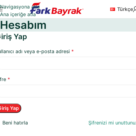
Navigasyona atla
Türkçe
Ana içeriğe atla
Hesabım
iriş Yap
ullanıcı adı veya e-posta adresi
*
ifre
*
Giriş Yap
Beni hatırla
Şifrenizi mi unuttun