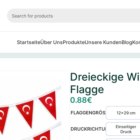
Startseite
Über Uns
Produkte
Unsere Kunden
Blog
Ko
he Flagge
Dreieckige Wi
Flagge
0.88
€
FLAGGENGRÖSSE
12x29 cm
Einseitiger
DRUCKRICHTUNG
Druck