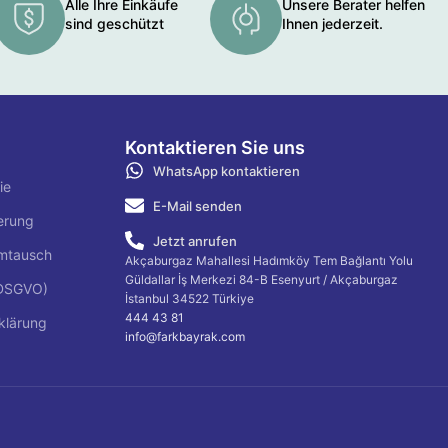
Alle Ihre Einkäufe
Unsere Berater helfen
sind geschützt
Ihnen jederzeit.
Kontaktieren Sie uns
WhatsApp kontaktieren
ie
E-Mail senden
erung
Jetzt anrufen
mtausch
Akçaburgaz Mahallesi Hadımköy Tem Bağlantı Yolu
Güldallar İş Merkezi 84-B Esenyurt / Akçaburgaz
(DSGVO)
İstanbul 34522 Türkiye
444 43 81
klärung
info@farkbayrak.com